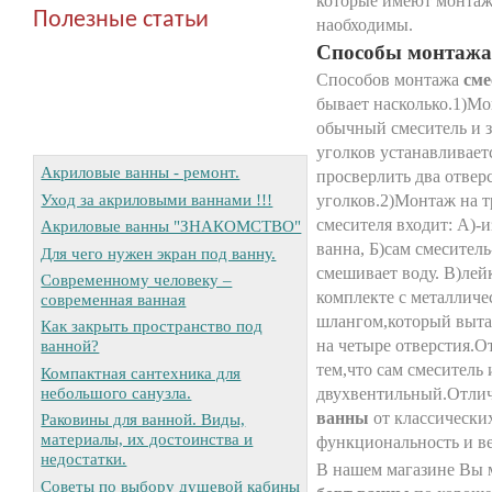
которые имеют монтаж
Полезные статьи
наобходимы.
Способы монтажа
Способов монтажа
сме
бывает насколько.1)Мо
обычный смеситель и з
уголков устанавливаетс
Акриловые ванны - ремонт.
просверлить два отвер
Уход за акриловыми ваннами !!!
уголков.2)Монтаж на т
смесителя входит: А)-и
Акриловые ванны "ЗНАКОМСТВО"
ванна, Б)сам смесител
Для чего нужен экран под ванну.
смешивает воду. В)лей
Современному человеку –
комплекте с металличе
современная ванная
шлангом,который выта
Как закрыть пространство под
на четыре отверстия.От
ванной?
тем,что сам смеситель 
Компактная сантехника для
небольшого санузла.
двухвентильный.Отли
ванны
от классически
Раковины для ванной. Виды,
материалы, их достоинства и
функциональность и в
недостатки.
В нашем магазине Вы 
Советы по выбору душевой кабины