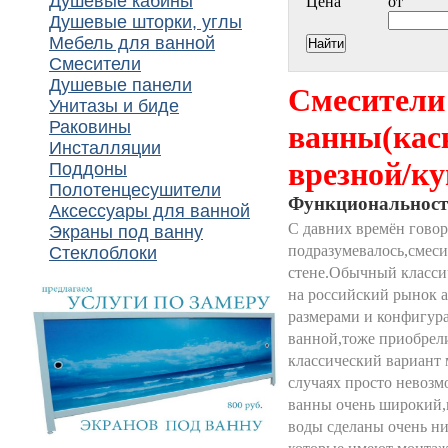
Душевые кабины
Цена
от
Душевые шторки, углы
Мебель для ванной
Смесители
Душевые панели
Смесители
Унитазы и биде
Раковины
ванны(кас
Инсталляции
врезной/ку
Поддоны
Полотенцесушители
Функциональност
Аксессуары для ванной
С давних времён говор
Экраны под ванну
подразумевалось,смеси
Стеклоблоки
стене.Обычный класси
на российский рынок 
размерами и конфигур
ванной,тоже приобрел
классический вариант 
случаях просто невозм
ванны очень широкий,
воды сделаны очень ни