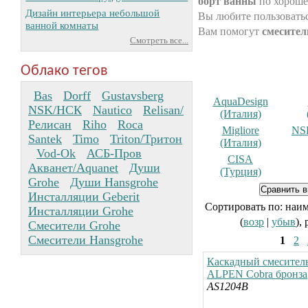
борт ванны
по хороше
Дизайн интерьера небольшой
Вы любите пользоватьс
ванной комнаты
Вам помогут
смесител
Смотреть все...
Облако тегов
Bas
Dorff
Gustavsberg
AquaDesign
NSK/НСК
Nautico
Relisan/
(Италия)
Релисан
Riho
Roca
Migliore
NS
Santek
Timo
Triton/Тритон
(Италия)
Vod-Ok
АСБ-Пров
CISA
Акванет/Aquanet
Души
(Турция)
Grohe
Души Hansgrohe
Инсталляции Geberit
Сортировать по: наи
Инсталляции Grohe
(
возр
|
убыв
),
Смесители Grohe
Смесители Hansgrohe
1
2
Каскадный смесител
ALPEN Cobra бронза
AS1204B