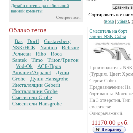
Дизайн интерьера небольшой
ванной комнаты
Сортировать по: наи
Смотреть все...
(
возр
|
убыв
),
Облако тегов
Смеситель на борт
ванны NSK Cobra
Bas
Dorff
Gustavsberg
NSK/НСК
Nautico
Relisan/
Релисан
Riho
Roca
Santek
Timo
Triton/Тритон
Vod-Ok
АСБ-Пров
Производитель: NSK
Акванет/Aquanet
Души
(Турция). Цвет: Хром
Grohe
Души Hansgrohe
Серия: Cobra.
Инсталляции Geberit
Предназначение: На
Инсталляции Grohe
борт ванны. Монтаж:
Смесители Grohe
На 3 отверстия. Тип
Смесители Hansgrohe
смесителя:
Однорычажный.
11170.00 руб.