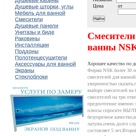
Душевые кабины
Цена
от
Душевые шторки, углы
Мебель для ванной
Смесители
Душевые панели
Унитазы и биде
Смесители
Раковины
ванны NS
Инсталляции
Поддоны
Полотенцесушители
Аксессуары для ванной
Хорошее качество по д
Экраны
Фирма NSK более 30 л
Стеклоблоки
смесителей для ванной
уверенностью сказать,
выборе смесителей на 
смесителей на три отв
предпочтение именно 
плюсы спросите ВЫ?Пл
безупречное качество,в
латуни,очень долго сл
состовляет 5 лет.Втор