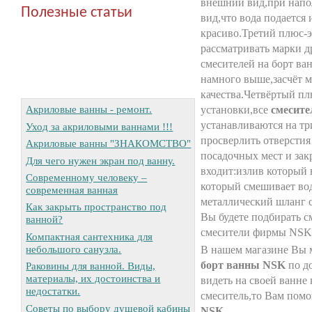
внешний вид,при напо
Полезные статьи
вид,что вода подается 
красиво.Третий плюс-э
рассматривать марки д
смесителей на борт ва
намного выше,засчёт м
качества.Четвёртый пл
Акриловые ванны - ремонт.
установки,все
смесит
устанавливаются на тр
Уход за акриловыми ваннами !!!
просверлить отверстия
Акриловые ванны "ЗНАКОМСТВО"
посадочных мест и зак
Для чего нужен экран под ванну.
входит:излив который 
Современному человеку –
который смешивает во
современная ванная
металлический шланг 
Как закрыть пространство под
Вы будете подбирать с
ванной?
смесители фирмы NSK 
Компактная сантехника для
небольшого санузла.
В нашем магазине Вы 
борт ванны NSK
по д
Раковины для ванной. Виды,
материалы, их достоинства и
видеть на своей ванне
недостатки.
смеситель,то Вам пом
Советы по выбору душевой кабины
NSK.