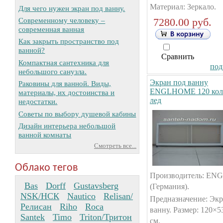
Материал: Зеркало.
Для чего нужен экран под ванну.
Современному человеку –
7280.00 руб.
современная ванная
Как закрыть пространство под
ванной?
Сравнить
Компактная сантехника для
под
небольшого санузла.
Экран под ванну
Раковины для ванной. Виды,
ENGLHOME 120 кол
материалы, их достоинства и
лед
недостатки.
Советы по выбору душевой кабины
Дизайн интерьера небольшой
ванной комнаты
Смотреть все...
Облако тегов
Производитель: E
Bas
Dorff
Gustavsberg
(Германия).
NSK/НСК
Nautico
Relisan/
Предназначение: Экр
Релисан
Riho
Roca
ванну. Размер: 120×5
Santek
Timo
Triton/Тритон
см.