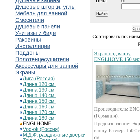
Душевые кабины
Цена
от
Душевые шторки, углы
Мебель для ванной
Смесители
Душевые панели
Унитазы и биде
Сортировать по: наи
Раковины
Инсталляции
Поддоны
Экран под ванну
Полотенцесушители
ENGLHOME 150 зер
Аксессуары для ванной
Экраны
Лига (Россия)
Длина 120 см.
Длина 130 см.
Длина 140 см.
Длина 150 см.
Длина 160 см.
Производитель: E
Длина 170 см.
(Германия).
Длина 180 см.
ENGLHOME
Предназначение: Экр
Vod-ok (Россия)
ванну. Размер: 150×5
М.Д.Ф. раздвижные дверки
см.