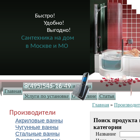
Быстро!

              Удобно!

                      Выгодно!

Сантехника на дом
в Москве и МО
8(495)545-16-49
Самовывоз
Доставка и оплата
Главная
Услуги по установке
О магазине
Статьи
Главная
»
Производит
Производители
Поиск продукта 
Акриловые ванны
категории
Чугунные ванны
Стальные ванны
Название