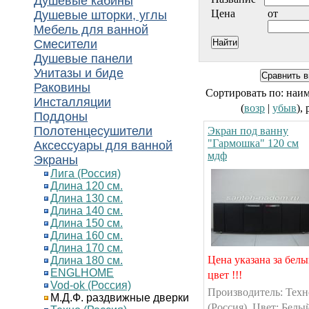
Душевые кабины
Цена
от
Душевые шторки, углы
Мебель для ванной
Смесители
Душевые панели
Унитазы и биде
Раковины
Сортировать по: наи
Инсталляции
(
возр
|
убыв
),
Поддоны
Полотенцесушители
Экран под ванну
"Гармошка" 120 см
Аксессуары для ванной
мдф
Экраны
Лига (Россия)
Длина 120 см.
Длина 130 см.
Длина 140 см.
Длина 150 см.
Длина 160 см.
Длина 170 см.
Цена указана за бел
Длина 180 см.
ENGLHOME
цвет !!!
Vod-ok (Россия)
Производитель: Техн
М.Д.Ф. раздвижные дверки
(Россия). Цвет: Белы