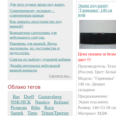
Для чего нужен экран под ванну.
Экран под ванну
"Гармошка" 140 см
Современному человеку –
мдф
современная ванная
Как закрыть пространство под
ванной?
Компактная сантехника для
небольшого санузла.
Раковины для ванной. Виды,
материалы, их достоинства и
недостатки.
Цена указана за бел
Советы по выбору душевой кабины
цвет !!!
Дизайн интерьера небольшой
Производитель: Техн
ванной комнаты
(Россия). Цвет: Белы
Смотреть все...
Модель: "Гармошка"
140 см. Дверки
Облако тегов
складные.
Bas
Dorff
Gustavsberg
Предназначение:
NSK/НСК
Nautico
Relisan/
Экран под ванну.
Релисан
Riho
Roca
Размер: 140×53-58 см
Santek
Timo
Triton/Тритон
Материал: МДФ.